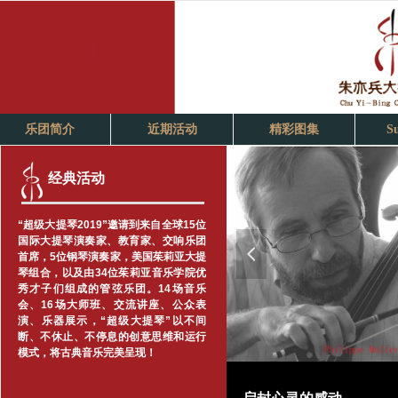
乐团简介
近期活动
精彩图集
S
经典活动
“超级大提琴2019”邀请到来自全球15位
国际大提琴演奏家、教育家、交响乐团
넳
首席，5位钢琴演奏家，美国茱莉亚大提
琴组合，以及由34位茱莉亚音乐学院优
秀才子们组成的管弦乐团。14场音乐
会、16场大师班、交流讲座、公众表
演、乐器展示，“超级大提琴”以不间
断、不休止、不停息的创意思维和运行
模式，将古典音乐完美呈现！