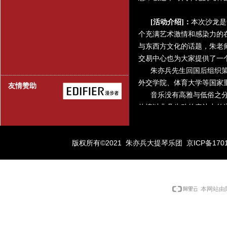
[
活动介绍
]
：
本次沙龙是
个充满艺术激情和感染力的
与东西方文化的话题，朱老
交易中心也为大家提供了一
朱亦兵先生回国后组织
外交学院、体育大学等国家
友情赞助
音乐没有高雅与低俗之
热情以非凡生动的表达力传
术家光芒四射的艺术魅力。
本次青春中国论坛及北
版权所有©2021 朱亦兵大提琴乐团
京ICP备1701
场精彩的交流及演出，让我
[
时
间
]
：
2009
年
6
月
14
[
地
点
]
：
北京朝阳区
本网站由
[
活动安排
]
：
18
：
30
观众进场签到
19
：
00
沙龙正式开始