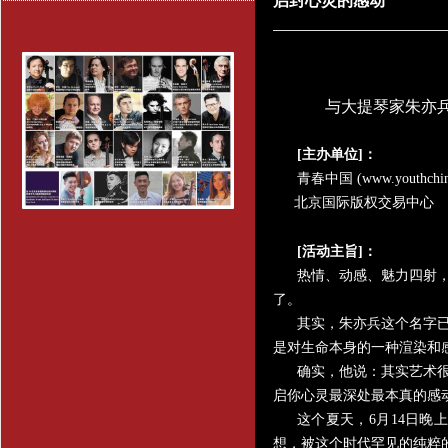
启封心灵的感动
与大提琴家朱亦
[
主办单位
]
：
青春中国
(www.youthchin
北京国际版权交易中心
[
活动主旨
]
：
热情、动感、魅力四射
了。
其实，朱亦兵这个名字
是对生命本身的一种渲染和
确实，他说：其实艺术
启你心灵最深处最本真的感
这个夏天，
6
月
14
日晚上
想，被这个时代罕见的纯粹